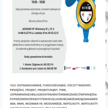
TAGI
:
DOFINANSOWANIE
,
FUNDUSZEUNIJNE
,
ODCZYT RADIOWY
,
PIENIĘŻNO
,
PROJEKT
,
PROJEKTUNIJNY
,
PWIK
,
USPRAWNIENIEOBSŁUGIKONTRAHENTÓWIMIESZKAŃCÓWPIENIĘŻNA
POPRZEZWDROŻENIESYSTEMUEUSŁUGWOBSZARZEZARZĄDZANIAMED
IAMI
,
WMN
,
WODMIAR VR
,
WODOMIERZE
,
WSPÓLNOTY
,
WSPOLNOTY